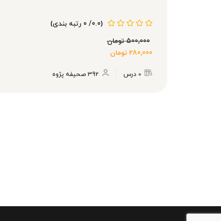
(0.0/ 0 رتبه بندی)
500,000
تومان
280,000
تومان
0 درس
392 صحیفه پژوه