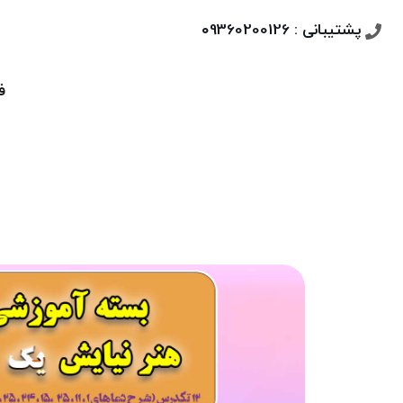
پشتیبانی : ۰9360200126
ف