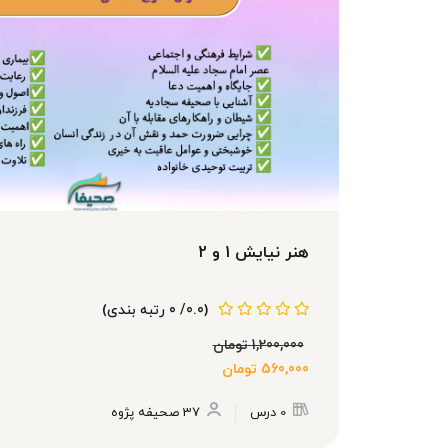
هنر نیایش 1 و 2
(0.0/ 0 رتبه بندی)
1,200,000
تومان
560,000
تومان
0 درس
37 صحیفه پژوه