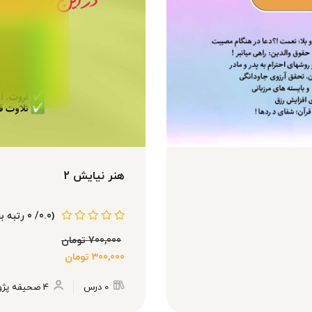
مرا به خاطر بسپار
رمز عبور خود را فراموش کرده اید؟
هنر نیایش 2
(0.0/ 0 رتبه بندی)
700,000
تومان
300,000
تومان
0 درس
4 صحیفه پژوه