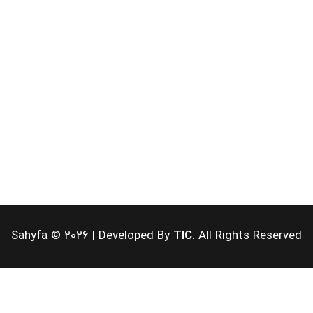
مرا به خاطر بسپار
رمز عبور خود را فراموش کرده اید؟
Sahyfa © 2026 | Developed By
TIC
. All Rights Reserved