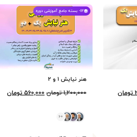
12
- بسته جامع آموزشی دوره
هنر نیایش 1 و 2
تومان
1,200,000
تومان
560,000
تومان
+6