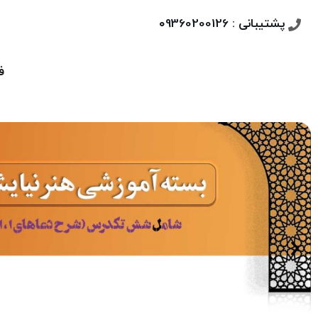
پشتیبانی : ۰9360200126
ف