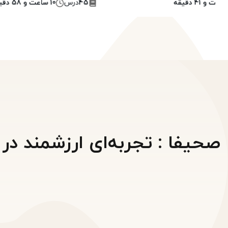
45
درس
10 ساعت و 58 دقیقه
صحیفا : تجربه‌ای ارزشمند در