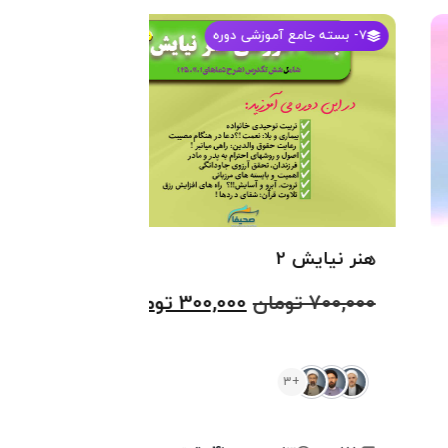
7
- بسته جامع آموزشی دوره
5
-
هنر نیایش 2
هنر
700,000
تومان
300,000
تومان
000
+3